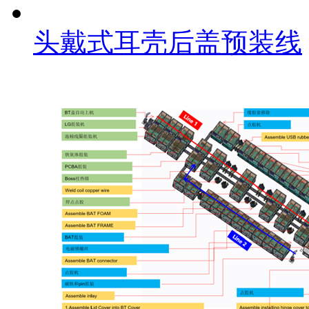
头戴式耳壳后盖预装线