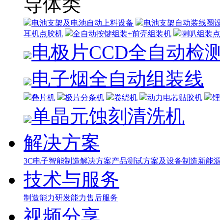
导体类
电池支架及电池自动上料设备
电池支架自动装线圈
耳机点胶机
全自动按键组装+前壳组装机
喇叭组装
电极片CCD全自动检
电子烟全自动组装线
叠片机
极片分条机
卷绕机
动力电芯贴胶机
锂
单晶元蚀刻清洗机
解决方案
3C电子智能制造解决方案
产品测试方案及设备制造
新能源
技术与服务
制造能力
研发能力
售后服务
视频分享