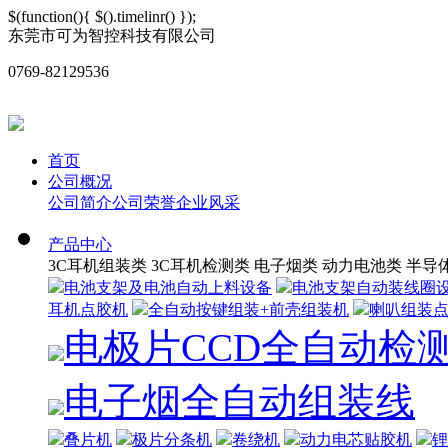
$(function(){ $().timelinr() });
东莞市可为智控科技有限公司
0769-82129536
首页
公司概况
公司简介
公司荣誉
企业风采
产品中心
3C耳机组装类
3C耳机检测类
电子烟类
动力电池类
半导
电池支架及电池自动上料设备
电池支架自动装线圈
耳机点胶机
全自动按键组装+前壳组装机
喇叭组装
电极片CCD全自动检
电子烟全自动组装线
叠片机
极片分条机
卷绕机
动力电芯贴胶机
锂