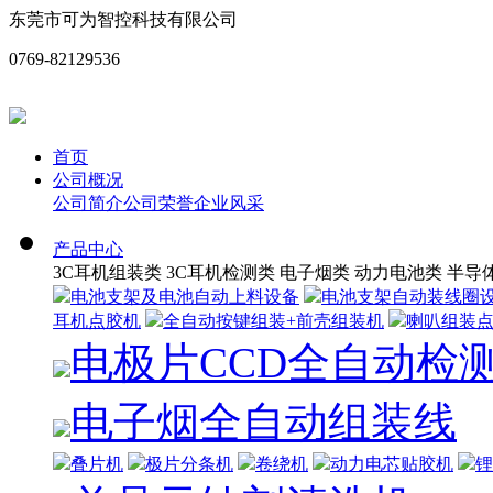
东莞市可为智控科技有限公司
0769-82129536
首页
公司概况
公司简介
公司荣誉
企业风采
产品中心
3C耳机组装类
3C耳机检测类
电子烟类
动力电池类
半导
电池支架及电池自动上料设备
电池支架自动装线圈
耳机点胶机
全自动按键组装+前壳组装机
喇叭组装
电极片CCD全自动检
电子烟全自动组装线
叠片机
极片分条机
卷绕机
动力电芯贴胶机
锂