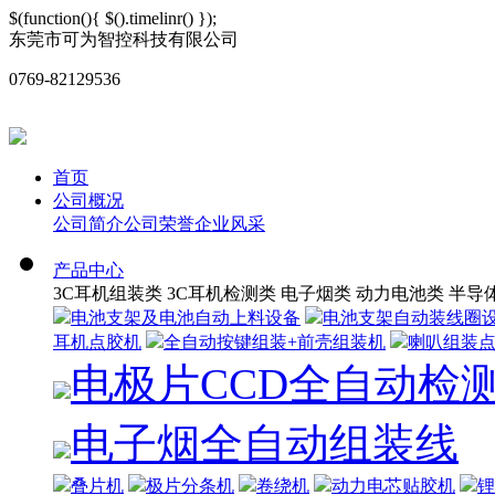
$(function(){ $().timelinr() });
东莞市可为智控科技有限公司
0769-82129536
首页
公司概况
公司简介
公司荣誉
企业风采
产品中心
3C耳机组装类
3C耳机检测类
电子烟类
动力电池类
半导
电池支架及电池自动上料设备
电池支架自动装线圈
耳机点胶机
全自动按键组装+前壳组装机
喇叭组装
电极片CCD全自动检
电子烟全自动组装线
叠片机
极片分条机
卷绕机
动力电芯贴胶机
锂