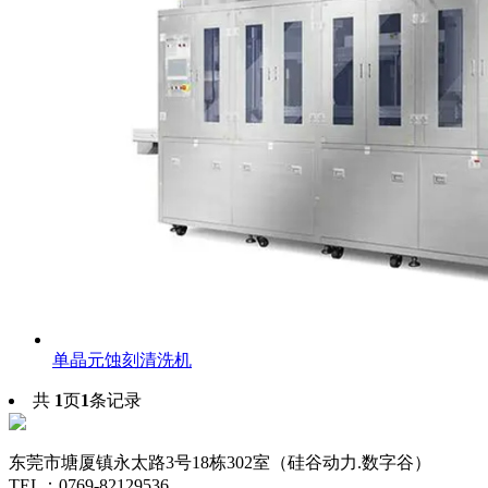
单晶元蚀刻清洗机
共
1
页
1
条记录
东莞市塘厦镇永太路3号18栋302室（硅谷动力.数字谷）
TEL：0769-82129536