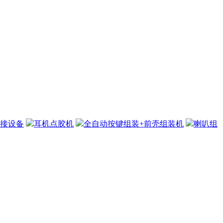
接设备
耳机点胶机
全自动按键组装+前壳组装机
喇叭组