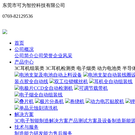
东莞市可为智控科技有限公司
0769-82129536
首页
公司概况
公司简介
公司荣誉
企业风采
产品中心
3C耳机组装类
3C耳机检测类
电子烟类
动力电池类
半导
电池支架及电池自动上料设备
电池支架自动装线圈
装点胶全自动线
双工位锁螺丝机
耳机全自动组装线
电极片CCD全自动检测机
可调节载带机
电子烟全自动组装线
叠片机
极片分条机
卷绕机
动力电芯贴胶机
锂
单晶元蚀刻清洗机
解决方案
3C电子智能制造解决方案
产品测试方案及设备制造
新能源
技术与服务
制造能力
研发能力
售后服务