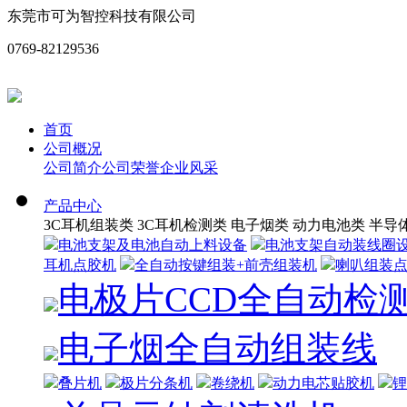
东莞市可为智控科技有限公司
0769-82129536
首页
公司概况
公司简介
公司荣誉
企业风采
产品中心
3C耳机组装类
3C耳机检测类
电子烟类
动力电池类
半导
电池支架及电池自动上料设备
电池支架自动装线圈
耳机点胶机
全自动按键组装+前壳组装机
喇叭组装
电极片CCD全自动检
电子烟全自动组装线
叠片机
极片分条机
卷绕机
动力电芯贴胶机
锂