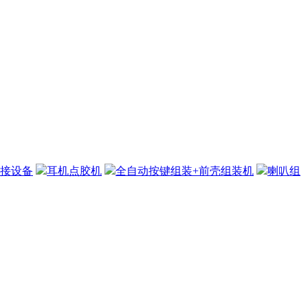
接设备
耳机点胶机
全自动按键组装+前壳组装机
喇叭组