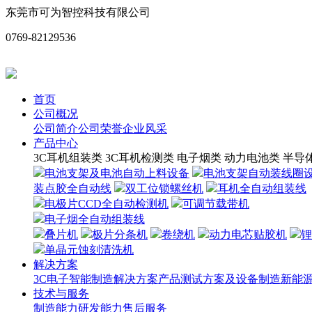
东莞市可为智控科技有限公司
0769-82129536
首页
公司概况
公司简介
公司荣誉
企业风采
产品中心
3C耳机组装类
3C耳机检测类
电子烟类
动力电池类
半导
电池支架及电池自动上料设备
电池支架自动装线圈
装点胶全自动线
双工位锁螺丝机
耳机全自动组装线
电极片CCD全自动检测机
可调节载带机
电子烟全自动组装线
叠片机
极片分条机
卷绕机
动力电芯贴胶机
锂
单晶元蚀刻清洗机
解决方案
3C电子智能制造解决方案
产品测试方案及设备制造
新能源
技术与服务
制造能力
研发能力
售后服务