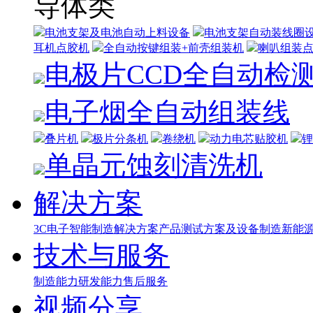
导体类
电池支架及电池自动上料设备
电池支架自动装线圈
耳机点胶机
全自动按键组装+前壳组装机
喇叭组装
电极片CCD全自动检
电子烟全自动组装线
叠片机
极片分条机
卷绕机
动力电芯贴胶机
锂
单晶元蚀刻清洗机
解决方案
3C电子智能制造解决方案
产品测试方案及设备制造
新能源
技术与服务
制造能力
研发能力
售后服务
视频分享