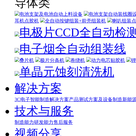
导体类
电池支架及电池自动上料设备
电池支架自动装线圈
耳机点胶机
全自动按键组装+前壳组装机
喇叭组装
电极片CCD全自动检
电子烟全自动组装线
叠片机
极片分条机
卷绕机
动力电芯贴胶机
锂
单晶元蚀刻清洗机
解决方案
3C电子智能制造解决方案
产品测试方案及设备制造
新能源
技术与服务
制造能力
研发能力
售后服务
视频分享