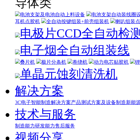
导体类
电池支架及电池自动上料设备
电池支架自动装线圈
耳机点胶机
全自动按键组装+前壳组装机
喇叭组装
电极片CCD全自动检
电子烟全自动组装线
叠片机
极片分条机
卷绕机
动力电芯贴胶机
锂
单晶元蚀刻清洗机
解决方案
3C电子智能制造解决方案
产品测试方案及设备制造
新能源
技术与服务
制造能力
研发能力
售后服务
视频分享