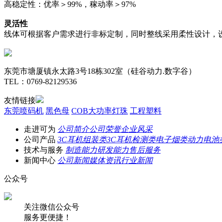
高稳定性：优率＞99%，稼动率＞97%
灵活性
线体可根据客户需求进行非标定制，同时整线采用柔性设计，
东莞市塘厦镇永太路3号18栋302室（硅谷动力.数字谷）
TEL：0769-82129536
友情链接
东莞喷码机
黑色母
COB大功率灯珠
工程塑料
走进可为
公司简介
公司荣誉
企业风采
公司产品
3C耳机组装类
3C耳机检测类
电子烟类
动力电池
技术与服务
制造能力
研发能力
售后服务
新闻中心
公司新闻
媒体资讯
行业新闻
公众号
关注微信公众号
服务更便捷！