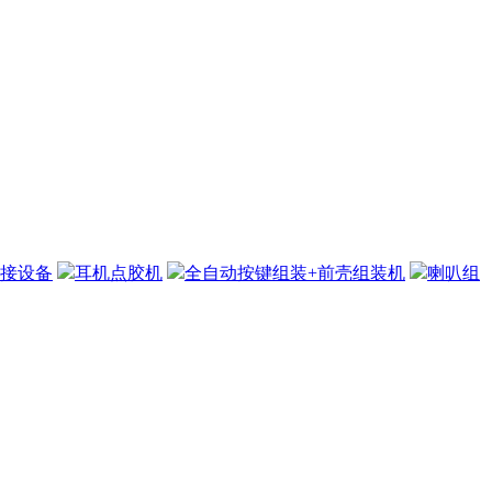
接设备
耳机点胶机
全自动按键组装+前壳组装机
喇叭组