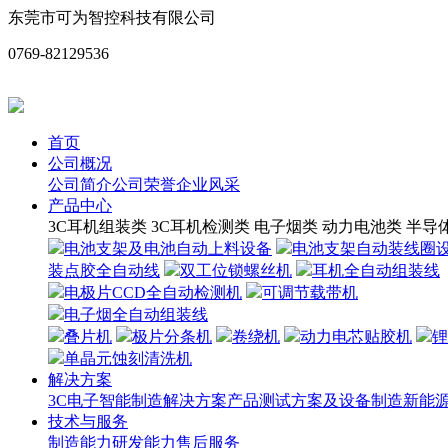
东莞市可为智控科技有限公司
0769-82129536
首页
公司概况
公司简介
公司荣誉
企业风采
产品中心
3C耳机组装类
3C耳机检测类
电子烟类
动力电池类
半导
电池支架及电池自动上料设备
电池支架自动装线圈
装点胶全自动线
双工位锁螺丝机
耳机全自动组装线
电极片CCD全自动检测机
可调节载带机
电子烟全自动组装线
叠片机
极片分条机
卷绕机
动力电芯贴胶机
锂
单晶元蚀刻清洗机
解决方案
3C电子智能制造解决方案
产品测试方案及设备制造
新能源
技术与服务
制造能力
研发能力
售后服务